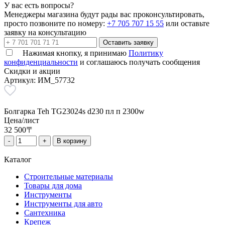
У вас есть вопросы?
Менеджеры магазина будут рады вас проконсультировать,
просто позвоните по номеру:
+7 705 707 15 55
или оставьте
заявку на консультацию
Оставить заявку
Нажимая кнопку, я принимаю
Политику
конфиденциальности
и соглашаюсь получать сообщения
Скидки и акции
Артикул: ИМ_57732
Болгарка Teh TG23024s d230 пл п 2300w
Б
Цена/лист
Ц
32 500
〒
3
-
+
В корзину
П
Каталог
Строительные материалы
Товары для дома
Инструменты
Инструменты для авто
Сантехника
Крепеж