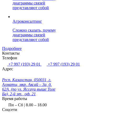
диаграммы связей
представляют собой
Агроконсалтинг
Сложно сказать, почему
диаграммы связей
представляют собой
Подробнее
Контакты
Телефон
+7 997 (193) 29 01
+7 997 (193) 29 01
Адрес
Респ. Казахстан, 050031, г.
Алматы, мкр. Аксай – 3а, д.
62А, (по ул. Яссауи выше Толе
Би), 2-й эт., оф. 21
Время работы
Пн – Сб | 8.00 – 18.00
Соцсети