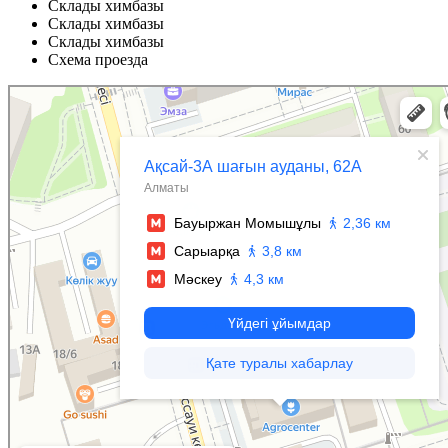
Склады химбазы
Склады химбазы
Склады химбазы
Схема проезда
Алматы
Микрорайон Аксай-3А, 62А на карте Алматы — Яндекс Карты