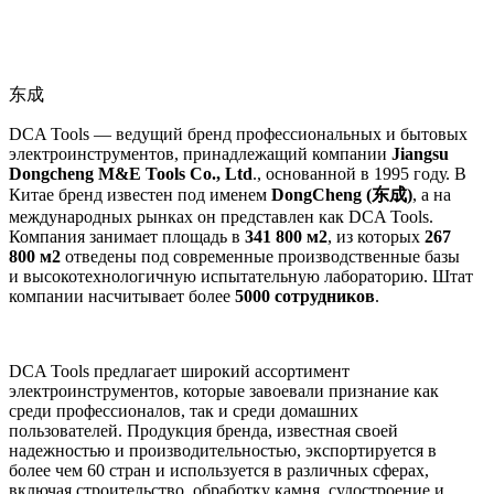
东成
DCA Tools — ведущий бренд профессиональных и бытовых
электроинструментов, принадлежащий компании
Jiangsu
Dongcheng M&E Tools Co., Ltd
., основанной в 1995 году. В
Китае бренд известен под именем
DongCheng (东成)
, а на
международных рынках он представлен как DCA Tools.
Компания занимает площадь в
341 800 м2
, из которых
267
800 м2
отведены под современные производственные базы
и высокотехнологичную испытательную лабораторию. Штат
компании насчитывает более
5000 сотрудников
.
DCA Tools предлагает широкий ассортимент
электроинструментов, которые завоевали признание как
среди профессионалов, так и среди домашних
пользователей. Продукция бренда, известная своей
надежностью и производительностью, экспортируется в
более чем 60 стран и используется в различных сферах,
включая строительство, обработку камня, судостроение и