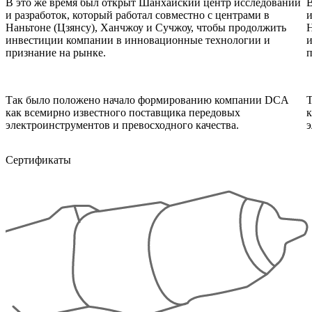
В это же время был открыт Шанхайский центр исследований
В
и разработок, который работал совместно с центрами в
и
Наньтоне (Цзянсу), Ханчжоу и Сучжоу, чтобы продолжить
Н
инвестиции компании в инновационные технологии и
и
признание на рынке.
п
Так было положено начало формированию компании DCA
как всемирно известного поставщика передовых
к
электроинструментов и превосходного качества.
э
Сертификаты