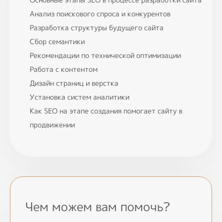
Города
Анализ поискового спроса и конкурентов
Разработка структуры будущего сайта
Павлодар
Сбор семантики
Алматы
Рекомендации по технической оптимизации
С нами можно связаться
Работа с контентом
Дизайн страниц и верстка
Установка систем аналитики
+7(778)17746... показать
Как SEO на этапе создания помогает сайту в
info@globalmedia.kz
продвижении
Мы в социальных сетях
Чем можем вам помочь?