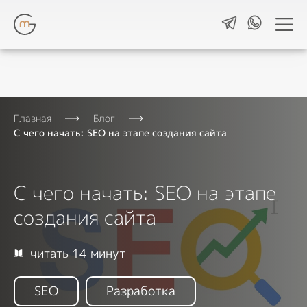
Навигация
Главная
Блог
Разработка сайтов
С чего начать: SEO на этапе создания сайта
Изучаем бизнес и целевую аудиторию,
рассчитываем окупаемость будущего
сайта, выделяем преимущества продукта
С чего начать: SEO на этапе
и создаем одностраничные сайты,
которые продают.
создания сайта
Контекстная реклама
Планируем, настраиваем и улучшаем
читать 14 минут
рекламу в Google Ads и ЯндексДирект
для привлечения целевых лидов.
SEO
Разработка