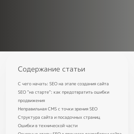
SEO
Эффективно и ощутимо продвинем
бизнес в поисковых системах.
Обслуживание сайтов
Делаем всё, чтобы сайт работал
исправно и приносил прибыль.
Брендинг
Создадим ваш индивидуальный
Содержание статьи
образ в глазах клиентов.
С чего начать: SEO на этапе создания сайта
Портфолио
SEO "на старте": как предотвратить ошибки
О компании
продвижения
Неправильная CMS с точки зрения SEO
Блог
Структура сайта и посадочных страниц
Контакты
Ошибки в технической части
Основные этапы SEO в процессе разработки сайта