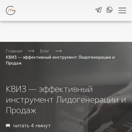
Навигация
Главная
Блог
Разработка сайтов
КВИЗ — эффективный инструмент Лидогенерации и
Изучаем бизнес и целевую аудиторию,
Продаж
рассчитываем окупаемость будущего
сайта, выделяем преимущества продукта
и создаем одностраничные сайты,
КВИЗ — эффективный
которые продают.
инструмент Лидогенерации и
Контекстная реклама
Продаж
Планируем, настраиваем и улучшаем
рекламу в Google Ads и ЯндексДирект
для привлечения целевых лидов.
читать 4 минут