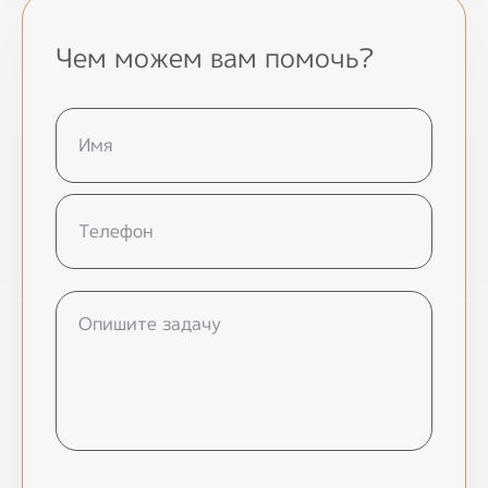
Города
Чем можем вам помочь?
Павлодар
Алматы
С нами можно связаться
+7(778)17746... показать
info@globalmedia.kz
Мы в социальных сетях